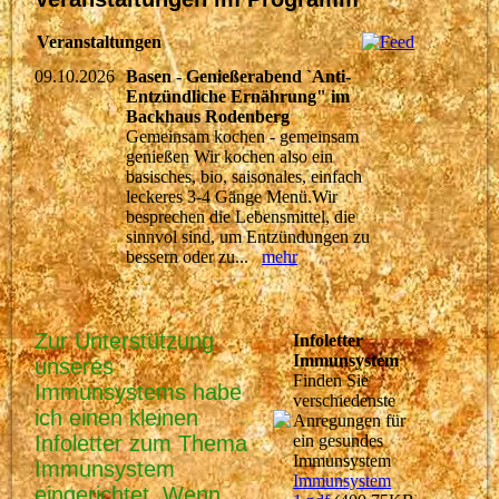
Veranstaltungen
09.10.2026
Basen - Genießerabend `Anti-
Entzündliche Ernährung" im
Backhaus Rodenberg
Gemeinsam kochen - gemeinsam
genießen Wir kochen also ein
basisches, bio, saisonales, einfach
leckeres 3-4 Gänge Menü.Wir
besprechen die Lebensmittel, die
sinnvol sind, um Entzündungen zu
bessern oder zu...
mehr
Zur Unterstützung
Infoletter
Immunsystem
unseres
Finden Sie
Immunsystems habe
verschiedenste
ich einen kleinen
Anregungen für
Infolette
r zum Thema
ein gesundes
Immunsystem
Immunsystem
Immunsystem
eingerichtet. Wenn