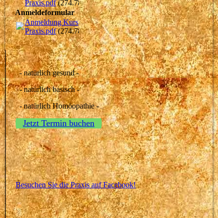
Praxis.pdf
(274.78KB)
Anmeldeformular
Anmeldung Kurs
Praxis.pdf
(274.78KB)
- natürlich gesund -
- natürlich basisch -
- natürlich Homöopathie -
Jetzt Termin buchen
Besuchen Sie die Praxis auf Facebook!