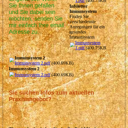
1.pdf
(400.75KB)
Sie Ihnen gefallen
Infoletter
und Sie dabei sein
Immunsystem
Finden Sie
möchten, senden Sie
verschiedenste
mir einfach Ihre email
Anregungen für ein
Adresse zu
.
gesundes
Immunsystem
Immunsystem
1.pdf
(400.75KB)
Immunsystem 2
Immunsystem 2.pdf
(400.69KB)
Immunsystem 2
Immunsystem 2.pdf
(400.69KB)
Sie suchen Infos zum aktuellen
Praxisangebot?