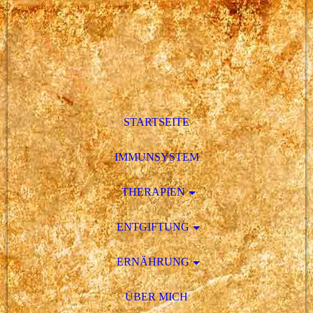
STARTSEITE
IMMUNSYSTEM
THERAPIEN
ENTGIFTUNG
ERNÄHRUNG
ÜBER MICH